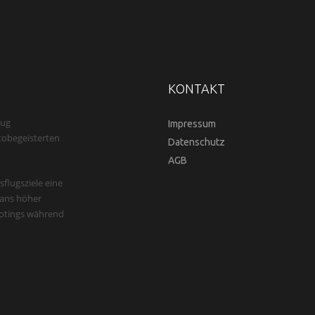
KONTAKT
eug
Impressum
tobegeisterten
Datenschutz
AGB
lugsziele eine
fans höher
ootings während